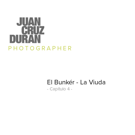
P H O T O G R A P H E R
El Bunkér - La Viuda
- Capitulo 4 -