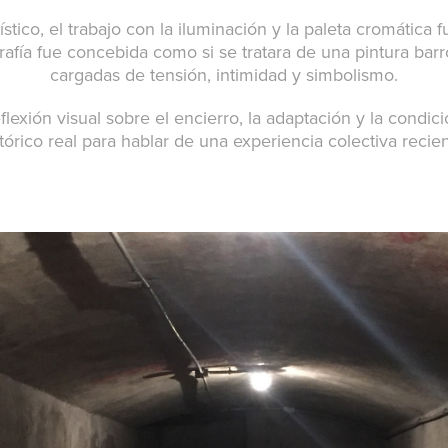
tico, el trabajo con la iluminación y la paleta cromática f
grafía fue concebida como si se tratara de una pintura bar
cargadas de tensión, intimidad y simbolismo.
lexión visual sobre el encierro, la adaptación y la condi
stórico real para hablar de una experiencia colectiva recien