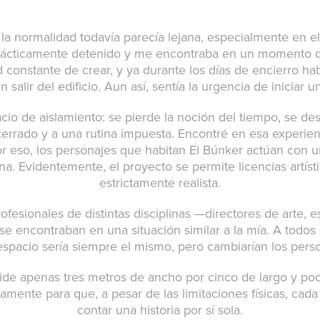
a normalidad todavía parecía lejana, especialmente en el 
a prácticamente detenido y me encontraba en un momento d
 constante de crear, y ya durante los días de encierro hab
n salir del edificio. Aun así, sentía la urgencia de iniciar
cio de aislamiento: se pierde la noción del tiempo, se de
rrado y a una rutina impuesta. Encontré en esa experien
r eso, los personajes que habitan El Búnker actúan con u
ana. Evidentemente, el proyecto se permite licencias artís
estrictamente realista.
fesionales de distintas disciplinas —directores de arte, es
se encontraban en una situación similar a la mía. A todos 
 espacio sería siempre el mismo, pero cambiarían los person
 mide apenas tres metros de ancho por cinco de largo y p
mente para que, a pesar de las limitaciones físicas, cad
contar una historia por sí sola.