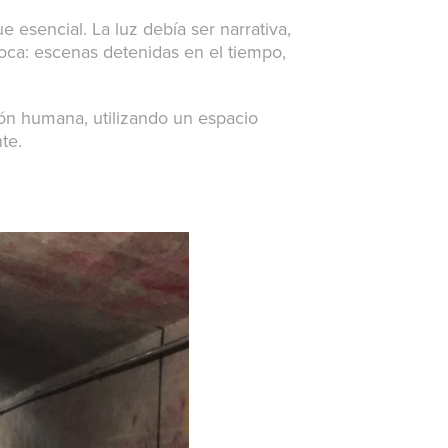
ue esencial. La luz debía ser narrativa,
roca: escenas detenidas en el tiempo,
ción humana, utilizando un espacio
te.